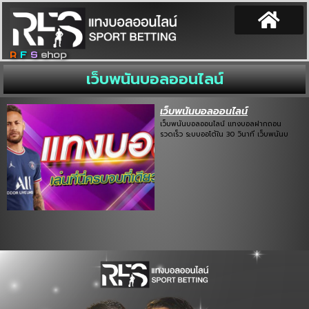
R
F
S
shop
เว็บพนันบอลออนไลน์
เว็บพนันบอลออนไลน์
เว็บพนันบอลออนไลน์ แทงบอลฝากถอน
รวดเร็ว ระบบออโต้ใน 30 วินาที เว็บพนันบ