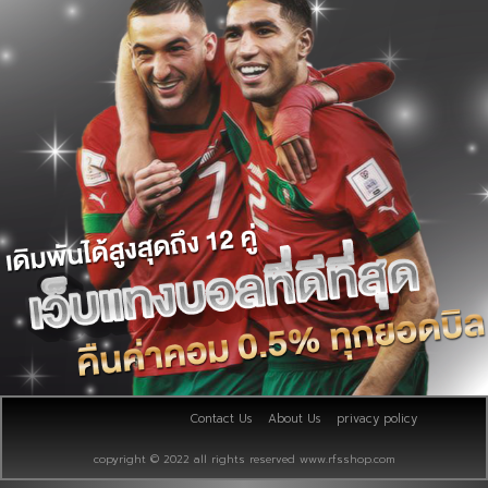
Contact Us
About Us
privacy policy
copyright © 2022 all rights reserved
www.rfsshop.com