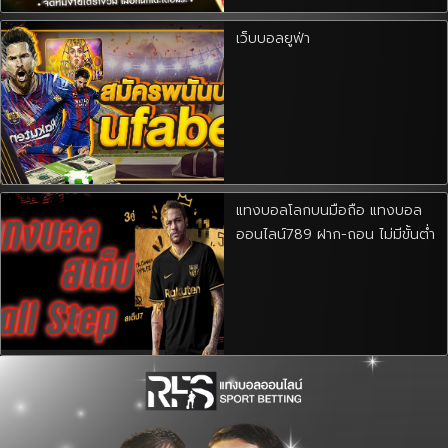
เว็บบอลยูฟ่า
แทงบอลโลกบนมือถือ แทงบอล
ออนไลน์789 ฝาก-ถอน ไม่มีขั้นต่ำ