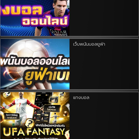
เว็บพนันบอลยูฟ่า
แทงบอล