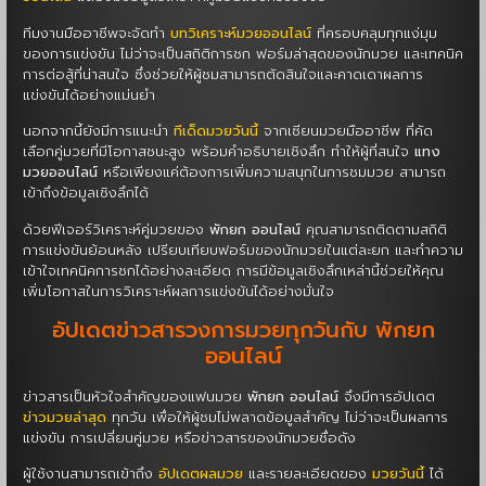
ทีมงานมืออาชีพจะจัดทำ
บทวิเคราะห์มวยออนไลน์
ที่ครอบคลุมทุกแง่มุม
ของการแข่งขัน ไม่ว่าจะเป็นสถิติการชก ฟอร์มล่าสุดของนักมวย และเทคนิค
การต่อสู้ที่น่าสนใจ ซึ่งช่วยให้ผู้ชมสามารถตัดสินใจและคาดเดาผลการ
แข่งขันได้อย่างแม่นยำ
นอกจากนี้ยังมีการแนะนำ
ทีเด็ดมวยวันนี้
จากเซียนมวยมืออาชีพ ที่คัด
เลือกคู่มวยที่มีโอกาสชนะสูง พร้อมคำอธิบายเชิงลึก ทำให้ผู้ที่สนใจ
แทง
มวยออนไลน์
หรือเพียงแค่ต้องการเพิ่มความสนุกในการชมมวย สามารถ
เข้าถึงข้อมูลเชิงลึกได้
ด้วยฟีเจอร์วิเคราะห์คู่มวยของ
พักยก ออนไลน์
คุณสามารถติดตามสถิติ
การแข่งขันย้อนหลัง เปรียบเทียบฟอร์มของนักมวยในแต่ละยก และทำความ
เข้าใจเทคนิคการชกได้อย่างละเอียด การมีข้อมูลเชิงลึกเหล่านี้ช่วยให้คุณ
เพิ่มโอกาสในการวิเคราะห์ผลการแข่งขันได้อย่างมั่นใจ
อัปเดตข่าวสารวงการมวยทุกวันกับ พักยก
ออนไลน์
ข่าวสารเป็นหัวใจสำคัญของแฟนมวย
พักยก ออนไลน์
จึงมีการอัปเดต
ข่าวมวยล่าสุด
ทุกวัน เพื่อให้ผู้ชมไม่พลาดข้อมูลสำคัญ ไม่ว่าจะเป็นผลการ
แข่งขัน การเปลี่ยนคู่มวย หรือข่าวสารของนักมวยชื่อดัง
ผู้ใช้งานสามารถเข้าถึง
อัปเดตผลมวย
และรายละเอียดของ
มวยวันนี้
ได้