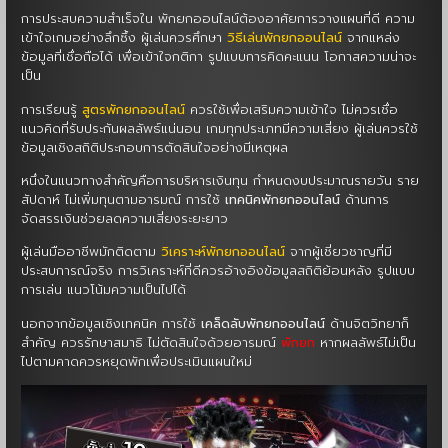
การประสบความสำเร็จใน พักยกออนไลน์ต้องอาศัยการวางแผนที่ดี ความ
เข้าใจเกมอย่างลึกซึ้ง ผู้เล่นควรศึกษา
วิธีเล่นพักยกออนไลน์
จากแหล่ง
ข้อมูลที่เชื่อถือได้ เพื่อเข้าใจกติกา รูปแบบการคิดคะแนน โอกาสความน่าจะ
เป็น
การเรียนรู้
สูตรพักยกออนไลน์
ควรใช้เพื่อเสริมความเข้าใจ ไม่ควรเชื่อ
แนวคิดที่รับประกันผลลัพธ์แน่นอน เกมทุกประเภทมีความเสี่ยง ผู้เล่นควรใช้
ข้อมูลเชิงสถิติประกอบการตัดสินใจอย่างมีเหตุผล
หนึ่งในแนวทางสำคัญคือการบริหารเงินทุน กำหนดงบประมาณรายวัน ราย
สัปดาห์ ไม่เพิ่มทุนตามอารมณ์ การใช้
เทคนิคพักยกออนไลน์
ด้านการ
จัดสรรเงินช่วยลดความเสี่ยงระยะยาว
ผู้เล่นมืออาชีพมักติดตาม
วิเคราะห์พักยกออนไลน์
จากผู้เชี่ยวชาญที่มี
ประสบการณ์จริง การวิเคราะห์ที่ดีควรอ้างอิงข้อมูลสถิติย้อนหลัง รูปแบบ
การเล่น แนวโน้มความเป็นไปได้
นอกจากข้อมูลเชิงเทคนิค การใช้
เคล็ดลับพักยกออนไลน์
ด้านจิตวิทยาก็
สำคัญ ควรรักษาสมาธิ ไม่ตัดสินใจด้วยอารมณ์
พักยก
หากผลลัพธ์ไม่เป็น
ไปตามคาดควรหยุดพักเพื่อประเมินแผนใหม่