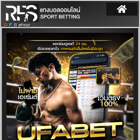
R
F
S
shop