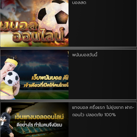
บอลสด
พนันบอลวันนี้
แทงบอล ครึ่งแรก ไม่ยุ่งยาก ฝาก-
ถอนไว ปลอดภัย 100%