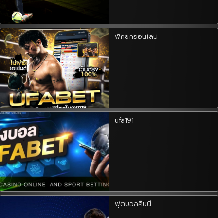
พักยกออนไลน์
ufa191
ฟุตบอลคืนนี้