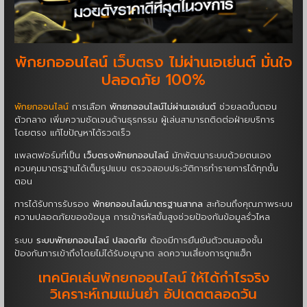
พักยกออนไลน์ เว็บตรง ไม่ผ่านเอเย่นต์ มั่นใจ
ปลอดภัย 100%
พักยกออนไลน์
การเลือก
พักยกออนไลน์ไม่ผ่านเอเย่นต์
ช่วยลดขั้นตอน
ตัวกลาง เพิ่มความชัดเจนด้านธุรกรรม ผู้เล่นสามารถติดต่อฝ่ายบริการ
โดยตรง แก้ไขปัญหาได้รวดเร็ว
แพลตฟอร์มที่เป็น
เว็บตรงพักยกออนไลน์
มักพัฒนาระบบด้วยตนเอง
ควบคุมมาตรฐานได้เต็มรูปแบบ ตรวจสอบประวัติการทำรายการได้ทุกขั้น
ตอน
การได้รับการรับรอง
พักยกออนไลน์มาตรฐานสากล
สะท้อนถึงคุณภาพระบบ
ความปลอดภัยของข้อมูล การเข้ารหัสขั้นสูงช่วยป้องกันข้อมูลรั่วไหล
ระบบ
ระบบพักยกออนไลน์ ปลอดภัย
ต้องมีการยืนยันตัวตนสองชั้น
ป้องกันการเข้าถึงโดยไม่ได้รับอนุญาต ลดความเสี่ยงการถูกแฮ็ก
เทคนิคเล่นพักยกออนไลน์ ให้ได้กำไรจริง
วิเคราะห์เกมแม่นยำ อัปเดตตลอดวัน