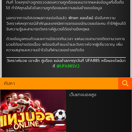
ทันที โดยทุกข่าวถูกตรวจสอบความถูกต้องและมาจากแหล่งข้อมูลที่เชื่อถือ
ได้ ทำให้คุณมั่นใจในความถูกต้องและความแม่นยำของข้อมูล
นอกจากการอัปเดตผลการแข่งขันแล้ว
พักยก ออนไลน์
ยังมีบทความ
วิเคราะห์เหตุการณ์สำคัญและเทคนิคการชกของนักมวยแต่ละคน ทำให้ผู้ชมได้
รับความรู้และสามารถวิเคราะห์คู่มวยได้อย่างมีเหตุผล
ด้วยข้อมูลครบถ้วนและการอัปเดตทันเวลา แฟนมวยสามารถติดตามวงการ
มวยได้อย่างต่อเนื่อง พร้อมรับคำแนะนำและวิเคราะห์จากผู้เชี่ยวชาญ เพิ่ม
ความสนุกและความเข้าใจในกีฬามวยอย่างแท้จริง
วิเคราะห์มวย เจาะลึก คู่เดือด แม่นยำสดๆทุกวันที่ UFA88S หรือแอดไลน์มา
ที่
@UFA88SV2
เว็บแทงบอลสูง